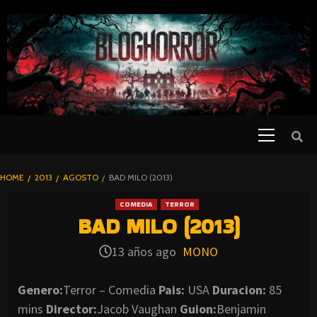
SKIP
TO
CONTENT
Primary
PELICULAS
Menu
DE TERROR |
BLOGHORROR
HOME
2013
AGOSTO
BAD MILO (2013)
⋆
COMEDIA
TERROR
BAD MILO (2013)
13 años ago
MONO
Genero:
Terror – Comedia
Pais:
USA
Duracion:
85
mins
Director:
Jacob Vaughan
Guion:
Benjamin