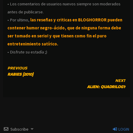
• Los comentarios de usuarios nuevos siempre son moderados
antes de publicarse.
• Por ultimo,
las reseñas y criticas en BLOGHORROR pueden
contener humor negro-
ácido, que de ninguna forma debe
ser tomado en serio! y que tienen como fin el puro
entretenimiento satírico.
• Disfrute su estadía ;)
CONTINUE
PREVIOUS
RABIES (2010)
READING
NEXT
ALIEN: QUADRILOGY
Subscribe
LOGIN