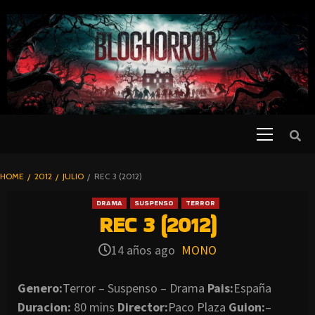
SKIP
TO
CONTENT
Primary
PELICULAS
Menu
DE TERROR |
BLOGHORROR
HOME
2012
JULIO
REC 3 (2012)
⋆
DRAMA
SUSPENSO
TERROR
REC 3 (2012)
14 años ago
MONO
Genero:
Terror – Suspenso – Drama
Pais:
España
Duracion:
80 mins
Director:
Paco Plaza
Guion:
–