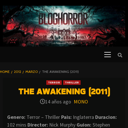
SKIP
TO
CONTENT
Primary
PELICULAS
Menu
DE TERROR |
BLOGHORROR
HOME
2012
MARZO
THE AWAKENING (2011)
⋆
TERROR
THRILLER
THE AWAKENING (2011)
14 años ago
MONO
Genero:
Terror – Thriller
Pais:
Inglaterra
Duracion:
102 mins
Director:
Nick Murphy
Guion:
Stephen