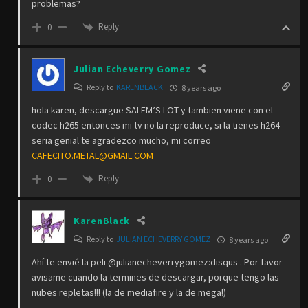
problemas?
Reply
0
Julian Echeverry Gomez
Reply to
KARENBLACK
8 years ago
hola karen, descargue SALEM’S LOT y tambien viene con el
codec h265 entonces mi tv no la reproduce, si la tienes h264
seria genial te agradezco mucho, mi correo
CAFECITO.METAL@GMAIL.COM
Reply
0
KarenBlack
Reply to
JULIAN ECHEVERRY GOMEZ
8 years ago
Ahí te envié la peli @julianecheverrygomez:disqus . Por favor
avisame cuando la termines de descargar, porque tengo las
nubes repletas!!! (la de mediafire y la de mega!)