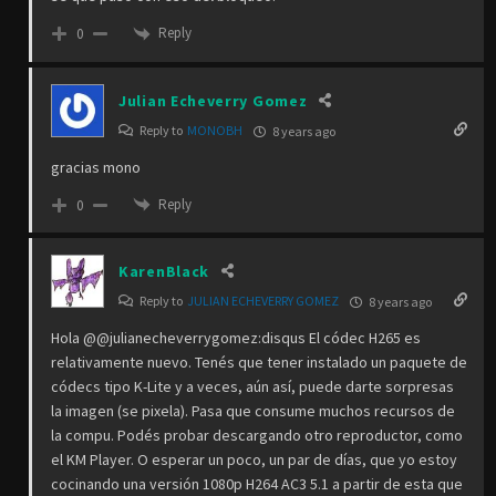
Reply
0
Julian Echeverry Gomez
Reply to
MONOBH
8 years ago
gracias mono
Reply
0
KarenBlack
Reply to
JULIAN ECHEVERRY GOMEZ
8 years ago
Hola @@julianecheverrygomez:disqus El códec H265 es
relativamente nuevo. Tenés que tener instalado un paquete de
códecs tipo K-Lite y a veces, aún así, puede darte sorpresas
la imagen (se pixela). Pasa que consume muchos recursos de
la compu. Podés probar descargando otro reproductor, como
el KM Player. O esperar un poco, un par de días, que yo estoy
cocinando una versión 1080p H264 AC3 5.1 a partir de esta que