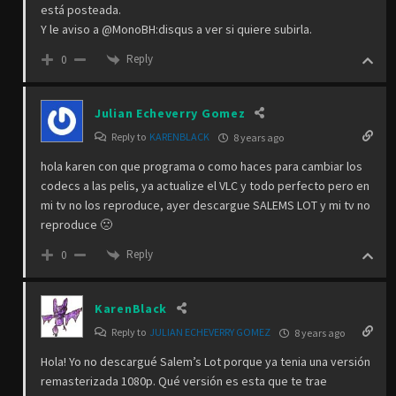
está posteada.
Y le aviso a @MonoBH:disqus a ver si quiere subirla.
Reply
0
Julian Echeverry Gomez
Reply to
KARENBLACK
8 years ago
hola karen con que programa o como haces para cambiar los
codecs a las pelis, ya actualize el VLC y todo perfecto pero en
mi tv no los reproduce, ayer descargue SALEMS LOT y mi tv no
reproduce 🙁
Reply
0
KarenBlack
Reply to
JULIAN ECHEVERRY GOMEZ
8 years ago
Hola! Yo no descargué Salem’s Lot porque ya tenia una versión
remasterizada 1080p. Qué versión es esta que te trae