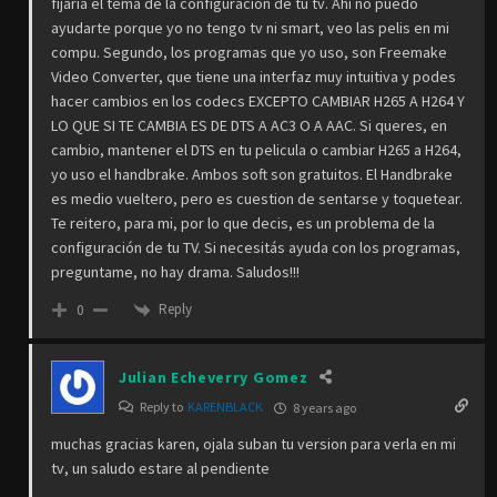
fijaría el tema de la configuración de tu tv. Ahí no puedo
ayudarte porque yo no tengo tv ni smart, veo las pelis en mi
compu. Segundo, los programas que yo uso, son Freemake
Video Converter, que tiene una interfaz muy intuitiva y podes
hacer cambios en los codecs EXCEPTO CAMBIAR H265 A H264 Y
LO QUE SI TE CAMBIA ES DE DTS A AC3 O A AAC. Si queres, en
cambio, mantener el DTS en tu pelicula o cambiar H265 a H264,
yo uso el handbrake. Ambos soft son gratuitos. El Handbrake
es medio vueltero, pero es cuestion de sentarse y toquetear.
Te reitero, para mi, por lo que decis, es un problema de la
configuración de tu TV. Si necesitás ayuda con los programas,
preguntame, no hay drama. Saludos!!!
Reply
0
Julian Echeverry Gomez
Reply to
KARENBLACK
8 years ago
muchas gracias karen, ojala suban tu version para verla en mi
tv, un saludo estare al pendiente