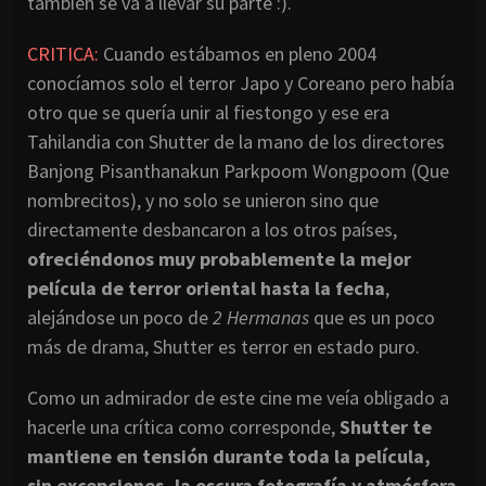
tambien se va a llevar su parte :).
CRITICA:
Cuando estábamos en pleno 2004
conocíamos solo el terror Japo y Coreano pero había
otro que se quería unir al fiestongo y ese era
Tahilandia con Shutter de la mano de los directores
Banjong Pisanthanakun Parkpoom Wongpoom (Que
nombrecitos), y no solo se unieron sino que
directamente desbancaron a los otros países,
ofreciéndonos muy probablemente la mejor
película de terror oriental hasta la fecha
,
alejándose un poco de
2 Hermanas
que es un poco
más de drama, Shutter es terror en estado puro.
Como un admirador de este cine me veía obligado a
hacerle una crítica como corresponde,
Shutter
te
mantiene
en
tensión
durante toda la
película
,
sin excepciones, la oscura
fotografía
y
atmósfera