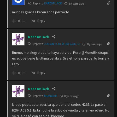
Reply to
KARENBLACK
8 years ago
muchas gracias karen anda perfecto
Reply
0
KarenBlack
Reply to
JULIAN ECHEVERRY GOMEZ
8 years ago
Bueno, me alegro que te haya servido. Pero @MonoBH:disqus
es el que tiene la ultima palabra. Si a él no le parece, lo borra y
listo.
Reply
0
KarenBlack
Reply to
MONOBH
8 years ago
la que posteaste aqui. La que tiene el codec H265. La pasé a
H264 AC3 5.1. Esta noche la subo de vuelta y te envio el link. No
sé qué pasó con eso del bloqueo.