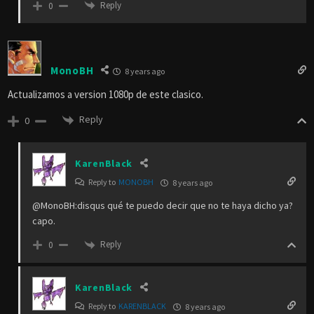
Reply
0
MonoBH
8 years ago
Actualizamos a version 1080p de este clasico.
Reply
0
KarenBlack
Reply to
MONOBH
8 years ago
@MonoBH:disqus qué te puedo decir que no te haya dicho ya?
capo.
Reply
0
KarenBlack
Reply to
KARENBLACK
8 years ago