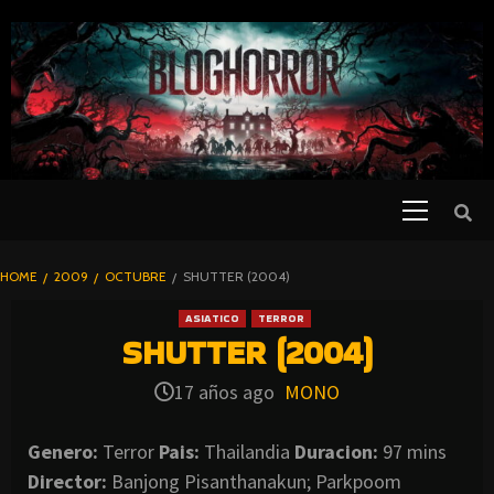
SKIP
TO
CONTENT
Primary
PELICULAS
Menu
DE TERROR |
BLOGHORROR
HOME
2009
OCTUBRE
SHUTTER (2004)
⋆
ASIATICO
TERROR
SHUTTER (2004)
17 años ago
MONO
Genero:
Terror
Pais:
Thailandia
Duracion:
97 mins
Director:
Banjong Pisanthanakun; Parkpoom