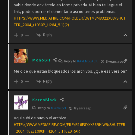
sabia donde enviártelo en forma privada. Ni bien te llegue el
link, podes borrar el comentario asi no tenes problemas.
HTTPS://WWW.MEDIAFIRE.COM/FOLDER/LWTM3M8322XU3/SHUT
TER_2004_(1080P_H264_5.1)(2)
Reply
0
MonoBH
Reply to
KARENBLACK
8 years ago
Me dice que estan bloqueados los archivos. ¿Que esa version?
Reply
0
KarenBlack
Reply to
MONOBH
8 years ago
Aqui subi de nuevo el archivo
HTTP://WWW.MEDIAFIRE.COM/FILE/R16F8YXX38BKIW9/SHUTTER
_2004_%281080P_H264_5.1%29.RAR