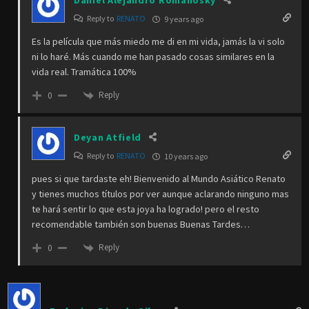
Daniel Alejandro Romanosky
Reply to
RENATO
9 years ago
Es la película que más miedo me di en mi vida, jamás la vi solo
ni lo haré. Más cuando me han pasado cosas similares en la
vida real. Tramática 100%
Reply
0
Deyan Atfield
Reply to
RENATO
10 years ago
pues si que tardaste eh! Bienvenido al Mundo Asiático Renato
y tienes muchos títulos por ver aunque aclarando ninguno mas
te hará sentir lo que esta joya ha logrado! pero el resto
recomendable también son buenas Buenas Tardes…
Reply
0