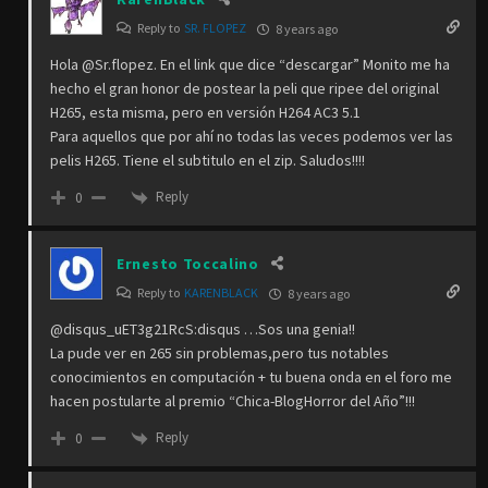
Reply to
SR. FLOPEZ
8 years ago
Hola @Sr.flopez. En el link que dice “descargar” Monito me ha
hecho el gran honor de postear la peli que ripee del original
H265, esta misma, pero en versión H264 AC3 5.1
Para aquellos que por ahí no todas las veces podemos ver las
pelis H265. Tiene el subtitulo en el zip. Saludos!!!!
Reply
0
Ernesto Toccalino
Reply to
KARENBLACK
8 years ago
@disqus_uET3g21RcS:disqus …Sos una genia!!
La pude ver en 265 sin problemas,pero tus notables
conocimientos en computación + tu buena onda en el foro me
hacen postularte al premio “Chica-BlogHorror del Año”!!!
Reply
0