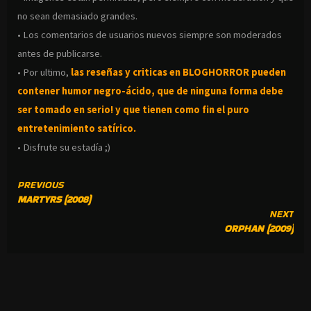
no sean demasiado grandes.
• Los comentarios de usuarios nuevos siempre son moderados
antes de publicarse.
• Por ultimo,
las reseñas y criticas en BLOGHORROR pueden
contener humor negro-
ácido, que de ninguna forma debe
ser tomado en serio! y que tienen como fin el puro
entretenimiento satírico.
• Disfrute su estadía ;)
CONTINUE
PREVIOUS
MARTYRS (2008)
READING
NEXT
ORPHAN (2009)