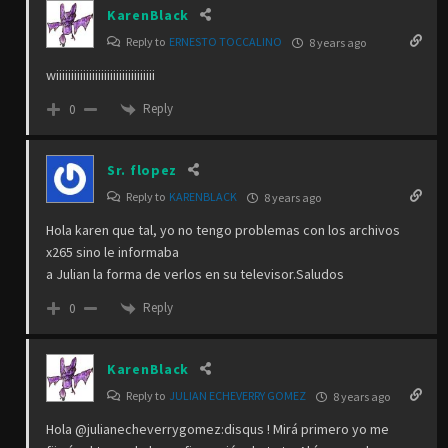
KarenBlack
Reply to
ERNESTO TOCCALINO
8 years ago
wiiiiiiiiiiiiiiiiiiiiiiiiiiiiiiiii
Reply
0
Sr. flopez
Reply to
KARENBLACK
8 years ago
Hola karen que tal, yo no tengo problemas con los archivos
x265 sino le informaba
a Julian la forma de verlos en su televisor.Saludos
Reply
0
KarenBlack
Reply to
JULIAN ECHEVERRY GOMEZ
8 years ago
Hola @julianecheverrygomez:disqus ! Mirá primero yo me