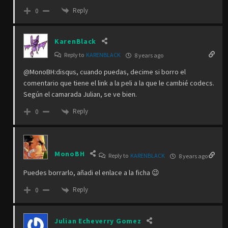
Reply
0
KarenBlack
Reply to
KARENBLACK
8 years ago
@MonoBH:disqus, cuando puedas, decime si borro el
comentario que tiene el link a la peli a la que le cambié codecs.
Según el camarada Julian, se ve bien.
Reply
0
MonoBH
Reply to
KARENBLACK
8 years ago
Puedes borrarlo, añadi el enlace a la ficha 😉
Reply
0
Julian Echeverry Gomez