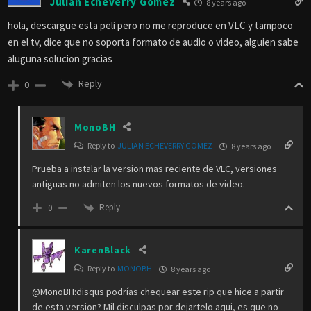
Julian Echeverry Gomez
8 years ago
hola, descargue esta peli pero no me reproduce en VLC y tampoco
en el tv, dice que no soporta formato de audio o video, alguien sabe
aluguna solucion gracias
Reply
0
MonoBH
Reply to
JULIAN ECHEVERRY GOMEZ
8 years ago
Prueba a instalar la version mas reciente de VLC, versiones
antiguas no admiten los nuevos formatos de video.
Reply
0
KarenBlack
Reply to
MONOBH
8 years ago
@MonoBH:disqus podrías chequear este rip que hice a partir
de esta version? Mil disculpas por dejartelo aqui, es que no