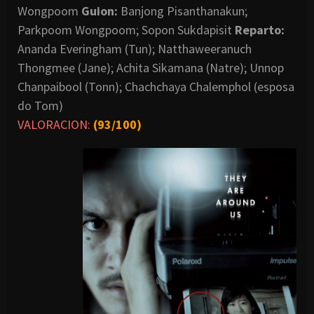
Wongpoom
Guion:
Banjong Pisanthanakun;
Parkpoom Wongpoom; Sopon Sukdapisit
Reparto:
Ananda Everingham (Tun); Natthaweeranuch
Thongmee (Jane); Achita Sikamana (Natre); Unnop
Chanpaibool (Tonn); Chachchaya Chalemphol (esposa
do Tom)
VALORACION:
(93/100)