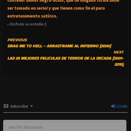
contener humor negro-
ácido, que de ninguna forma debe
ser tomado en serio! y que tienen como fin el puro
entretenimiento satírico.
• Disfrute su estadía ;)
CONTINUE
PREVIOUS
DRAG ME TO HELL – ARRASTRAME AL INFIERNO (2009)
READING
NEXT
LAS 25 MEJORES PELICULAS DE TERROR DE LA DECADA (2001-
2010)
Subscribe
LOGIN