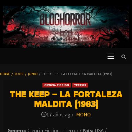
SKIP
TO
CONTENT
Primary
PELICULAS
Menu
DE TERROR |
BLOGHORROR
HOME
2009
JUNIO
THE KEEP – LA FORTALEZA MALDITA (1983)
⋆
CIENCIA FICCION
TERROR
THE KEEP – LA FORTALEZA
MALDITA (1983)
17 años ago
MONO
Genero:
Ciencia Ficcion – Terror /
Pais:
USA /