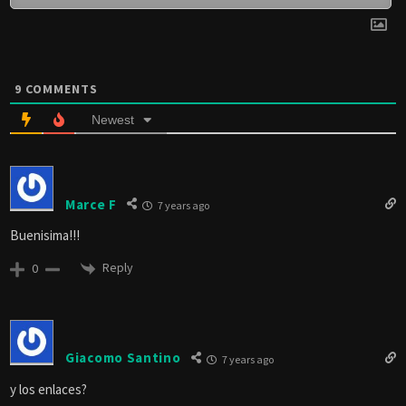
9
COMMENTS
Newest
Marce F
7 years ago
Buenisima!!!
Reply
0
Giacomo Santino
7 years ago
y los enlaces?