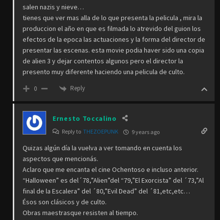
salen nazis y nieve…
tienes que ver mas alla de lo que presenta la pelicula , mira la
produccion el año en que es filmada lo atrevido del guion los
efectos de la epoca las actuaciones y la forma del director de
presentar las escenas. esta movie podia haver sido una copia
de alien 3 y dejar contentos algunos pero el director la
presento muy diferente haciendo una pelicula de culto.
Reply
0
Ernesto Toccalino
Reply to
THEZOEPUNK
9 years ago
Quizas algún día la vuelva a ver tomando en cuenta los
aspectos que mencionás.
Aclaro que me encanta el cine Ochentoso e incluso anterior.
“Halloween” es del´78,”Alien”del “79,”El Exorcista” del ´73,”Al
final de la Escalera” del ´80,”Evil Dead” del ´81,etc,etc…
Ésos son clásicos y de culto.
Obras maestrasque resisten al tiempo.