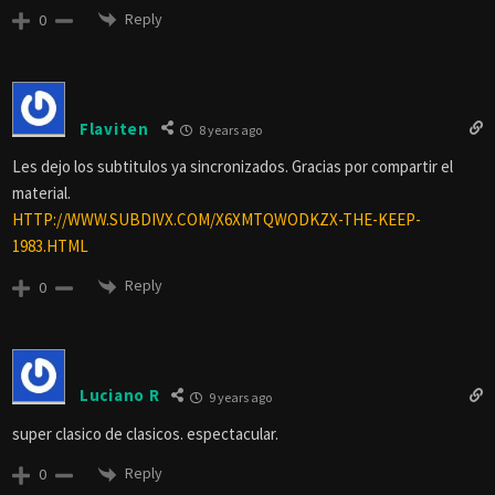
Reply
0
Flaviten
8 years ago
Les dejo los subtitulos ya sincronizados. Gracias por compartir el
material.
HTTP://WWW.SUBDIVX.COM/X6XMTQWODKZX-THE-KEEP-
1983.HTML
Reply
0
Luciano R
9 years ago
super clasico de clasicos. espectacular.
Reply
0