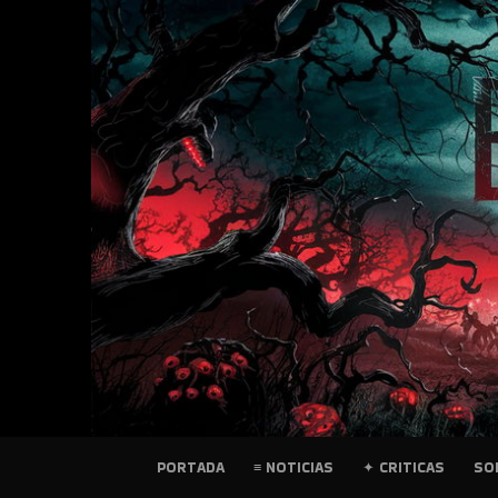
SKIP
TO
CONTENT
PELICULAS
PORTADA
≡ NOTICIAS
✦ CRITICAS
SO