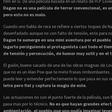
film en si. De una película basada en un relato de H.P Lov
Dagon no es una película de terror convencional, es un
pero esto no es malo.
Cuando uno habla de rara se refiere a ciertos toques de hu
desenfadado aunque no con falto de tensión, esto para na
Dagon te sumerge en una mini aventura por el pueblo
lagarto persiguiendo al protagonista casi todo el ti
de tensión y persecución, de humor muy sutil y en el t
El guión, bueno sacado de una de las obras magnas de Love
que no es un Alan Poe que te mete frases rimbombantes….L
puede leer y entender perfectamente lo que pasa en sus r
letra pero fiel y captura la magia de este.
Las actuaciones no son el punto fuerte de la película, son
pasa mas por lo técnico.
No es que hayan grandes efecto
ambientación, el pueblo que uno podía imaginar ley