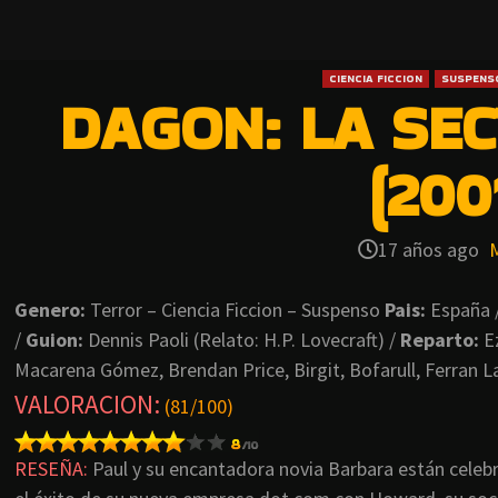
CIENCIA FICCION
SUSPENS
DAGON: LA SE
(200
17 años ago
Genero:
Terror – Ciencia Ficcion – Suspenso
Pais:
España 
/
Guion:
Dennis Paoli (Relato: H.P. Lovecraft) /
Reparto:
Ez
Macarena Gómez, Brendan Price, Birgit, Bofarull, Ferran La
VALORACION
:
(81/100)
RESEÑA:
Paul y su encantadora novia Barbara están celeb