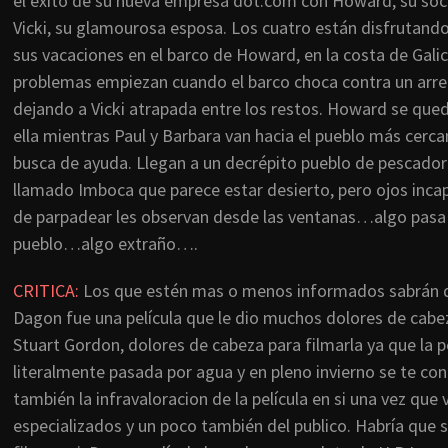
el éxito de su nueva empresa dot.com con Howard, su soci
Vicki, su glamourosa esposa. Los cuatro están disfrutand
sus vacaciones en el barco de Howard, en la costa de Galic
problemas empiezan cuando el barco choca contra un arre
dejando a Vicki atrapada entre los restos. Howard se que
ella mientras Paul y Barbara van hacia el pueblo más cerc
busca de ayuda. Llegan a un decrépito pueblo de pescado
llamado Imboca que parece estar desierto, pero ojos inca
de parpadear les observan desde las ventanas…algo pasa
pueblo…algo extraño….
CRITICA
:
Los que estén mas o menos informados sabrán 
Dagon fue una película que le dio muchos dolores de cabe
Stuart Gordon, dolores de cabeza para filmarla ya que la pe
literalmente pasada por agua y en pleno invierno se te con
también la infravaloracion de la película en si una vez que 
especializados y un poco también del publico. Habría que s