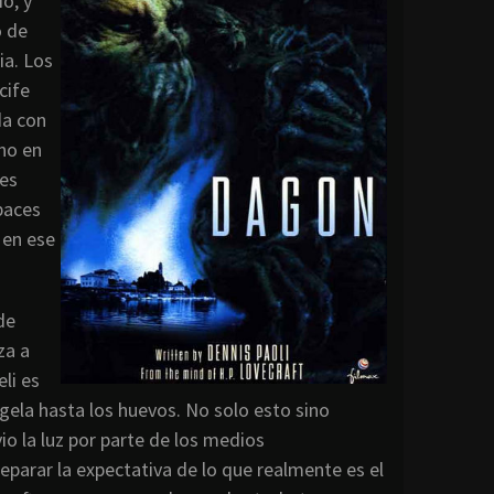
o, y
o de
ia. Los
cife
da con
ano en
res
paces
 en ese
de
za a
li es
gela hasta los huevos. No solo esto sino
vio la luz por parte de los medios
eparar la expectativa de lo que realmente es el