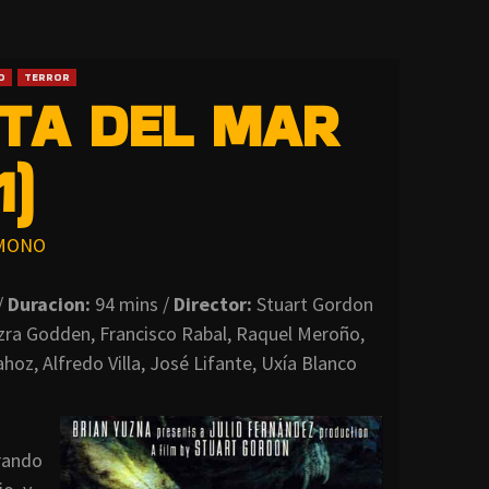
O
TERROR
CTA DEL MAR
1)
MONO
/
Duracion:
94 mins /
Director:
Stuart Gordon
ra Godden, Francisco Rabal, Raquel Meroño,
hoz, Alfredo Villa, José Lifante, Uxía Blanco
rando