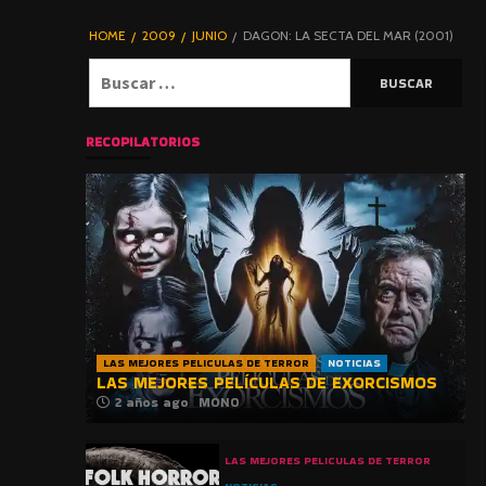
DE TERROR |
BLOGHORROR
HOME
2009
JUNIO
DAGON: LA SECTA DEL MAR (2001)
⋆
Buscar:
RECOPILATORIOS
LAS MEJORES PELICULAS DE TERROR
NOTICIAS
LAS MEJORES PELÍCULAS DE EXORCISMOS
2 años ago
MONO
LAS MEJORES PELICULAS DE TERROR