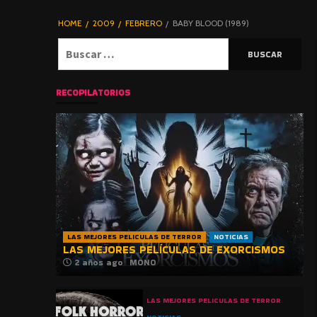
DE TERROR |
BLOGHORROR
HOME
2009
FEBRERO
BABY BLOOD (1989)
⋆
Buscar:
RECOPILATORIOS
LAS MEJORES PELICULAS DE TERROR
NOTICIAS
LAS MEJORES PELÍCULAS DE EXORCISMOS
2 años ago
MONO
LAS MEJORES PELICULAS DE TERROR