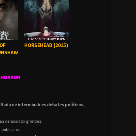
 OF
HORSEHEAD (2015)
RNSHAW
GHORROR
.
.
Nada de interminables debates políticos,
ean demasiado grandes.
 publicarse.