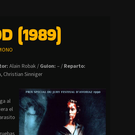
D (1989)
MONO
tor:
Alain Robak /
Guion:
– /
Reparto:
 Christian Sinniger
ga al
era el
arasito
pruebas