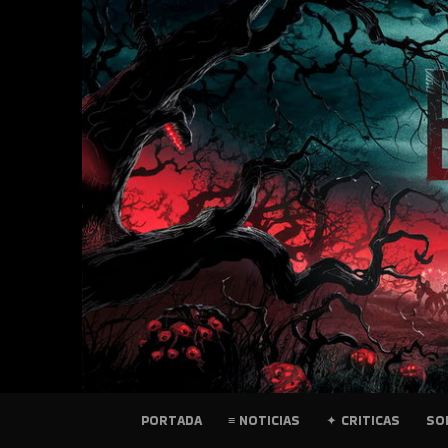
SKIP
TO
CONTENT
PELICULAS
PORTADA
≡ NOTICIAS
✦ CRITICAS
SO