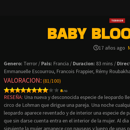
TERROR
BABY BLOO
17 años ago
Genero:
Terror /
Pais:
Francia /
Duracion:
83 mins /
Direc
Emmanuelle Escourrou, Francois Frappier, Rémy Roubakha,
VALORACION
:
(81/100)
RESEÑA:
Una nueva y desconocida especie de leopardo lle
circo de Lohman que dirigue una pareja. Una noche cualqui
leopardo aparece reventado y de interior una especie de p
que sin darse cuenta entra en el interior de la mujer. Al dia
siguiente la mujer amanece con nauseas y luego de unas 