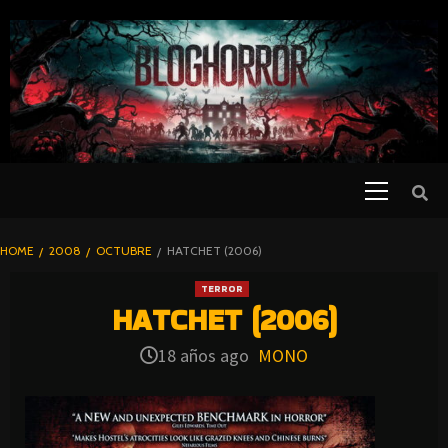
SKIP
TO
CONTENT
Primary
PELICULAS
Menu
DE TERROR |
BLOGHORROR
HOME
2008
OCTUBRE
HATCHET (2006)
⋆
TERROR
HATCHET (2006)
18 años ago
MONO