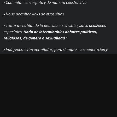
• Comentar con respeto y de manera constructiva.
• No se permiten links de otros sitios.
• Tratar de hablar de la pelicula en cuestión, salvo ocasiones
especiales.
Nada de interminables debates políticos,
religiosos, de genero o sexualidad *
• Imágenes están permitidas, pero siempre con
moderación y
que no sean demasiado grandes.
• Los comentarios de usuarios nuevos siempre son moderados
antes de publicarse.
• Por ultimo,
las reseñas y criticas en BLOGHORROR pueden
contener humor negro-
ácido, que de ninguna forma debe ser
tomado en serio! y que tienen como fin el puro
entretenimiento satírico.
• Disfrute su estadía 😉