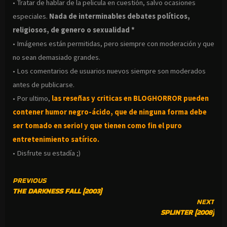
• Tratar de hablar de la pelicula en cuestión, salvo ocasiones
especiales.
Nada de interminables debates políticos,
religiosos, de genero o sexualidad *
• Imágenes están permitidas, pero siempre con moderación y que
no sean demasiado grandes.
• Los comentarios de usuarios nuevos siempre son moderados
antes de publicarse.
• Por ultimo,
las reseñas y criticas en BLOGHORROR pueden
contener humor negro-
ácido, que de ninguna forma debe
ser tomado en serio! y que tienen como fin el puro
entretenimiento satírico.
• Disfrute su estadía ;)
CONTINUE
PREVIOUS
THE DARKNESS FALL (2003)
READING
NEXT
SPLINTER (2008)