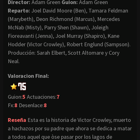
Director:
Adam
Green
Guion
:
Adam
Green
Reparto:
Joel
David
Moore
(
Ben
),
Tamara
Feldman
(
Marybeth
),
Deon
Richmond
(
Marcus
), Mercedes
McNab
(
Misty
),
Parry
Shen
(
Shawn
),
Joleigh
Fioreavanti
(
Jenna
),
Joel
Murray
(
Shapiro
),
Kane
Hodder
(
Victor
Crowley
),
Robert
Englund
(
Sampson
).
Producción:
Sarah
Elbert
,
Scott
Altomare
y
Cory
Neal
.
Valoracion
Final:
Guion
:
5
Actuaciones:
7
Fx
:
8
Desenlace:
8
Reseña
Esta es la historia de
Victor
Crowley
, muerto
a hachazos por su padre que ahora se dedica a matar
a todos aquel que
òse
pasar por los lagos de