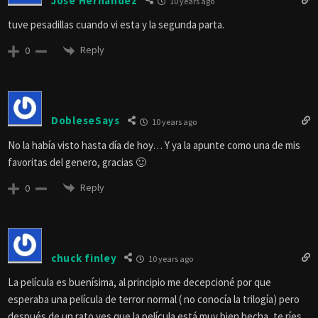
Jose Hernandez
10 years ago
tuve pesadillas cuando vi esta y la segunda parta.
Reply
0
DobleseSays
10 years ago
No la había visto hasta día de hoy… Y ya la apunte como una de mis
favoritas del genero, gracias 🙂
Reply
0
chuck finley
10 years ago
La película es buenísima, al principio me decepcioné por que
esperaba una película de terror normal ( no conocía la trilogía) pero
después de un rato ves que la película está muy bien hecha, te ríes