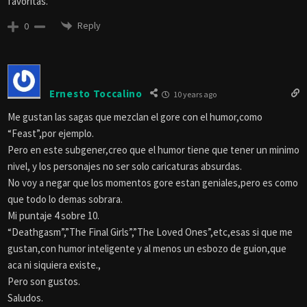
favoritas.
Reply
0
Ernesto Toccalino
10 years ago
Me gustan las sagas que mezclan el gore con el humor,como
“Feast”,por ejemplo.
Pero en este subgener,creo que el humor tiene que tener un minimo
nivel, y los personajes no ser solo caricaturas absurdas.
No voy a negar que los momentos gore estan geniales,pero es como
que todo lo demas sobrara.
Mi puntaje 4 sobre 10.
“Deathgasm”,”The Final Girls”,”The Loved Ones”,etc,esas si que me
gustan,con humor inteligente y al menos un esbozo de guion,que
aca ni siquiera existe.,
Pero son gustos.
Saludos.