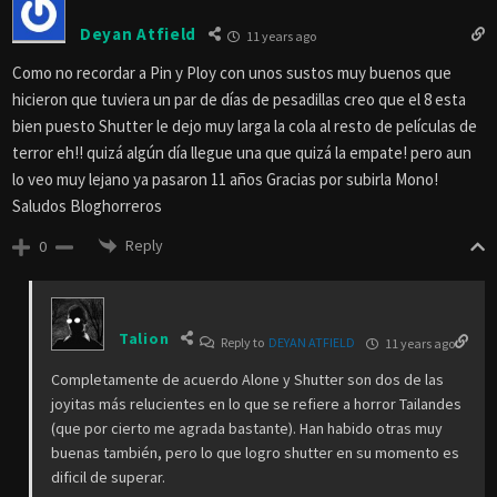
Deyan Atfield
11 years ago
Como no recordar a Pin y Ploy con unos sustos muy buenos que
hicieron que tuviera un par de días de pesadillas creo que el 8 esta
bien puesto Shutter le dejo muy larga la cola al resto de películas de
terror eh!! quizá algún día llegue una que quizá la empate! pero aun
lo veo muy lejano ya pasaron 11 años Gracias por subirla Mono!
Saludos Bloghorreros
Reply
0
Talion
Reply to
DEYAN ATFIELD
11 years ago
Completamente de acuerdo Alone y Shutter son dos de las
joyitas más relucientes en lo que se refiere a horror Tailandes
(que por cierto me agrada bastante). Han habido otras muy
buenas también, pero lo que logro shutter en su momento es
dificil de superar.