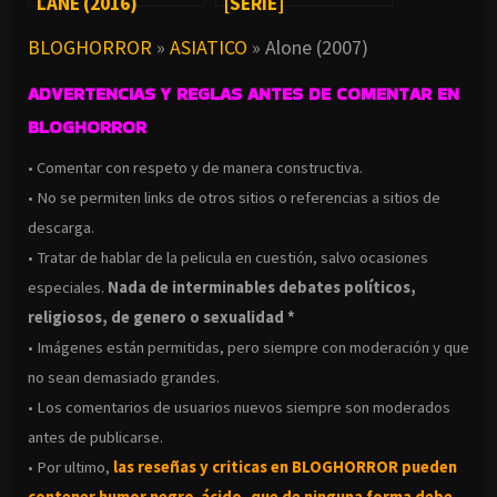
LANE (2016)
[SERIE]
BLOGHORROR
»
ASIATICO
»
Alone (2007)
ADVERTENCIAS Y REGLAS ANTES DE COMENTAR EN
BLOGHORROR
• Comentar con respeto y de manera constructiva.
• No se permiten links de otros sitios o referencias a sitios de
descarga.
• Tratar de hablar de la pelicula en cuestión, salvo ocasiones
especiales.
Nada de interminables debates políticos,
religiosos, de genero o sexualidad *
• Imágenes están permitidas, pero siempre con moderación y que
no sean demasiado grandes.
• Los comentarios de usuarios nuevos siempre son moderados
antes de publicarse.
• Por ultimo,
las reseñas y criticas en BLOGHORROR pueden
contener humor negro-
ácido, que de ninguna forma debe