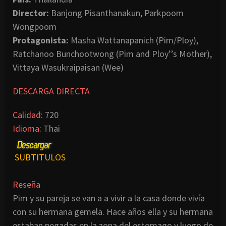
Director:
Banjong Pisanthanakun, Parkpoom
Wongpoom
Protagonista:
Masha Wattanapanich (Pim/Ploy),
Ratchanoo Bunchootwong (Pim and Ploy’’s Mother),
Vittaya Wasukraipaisan (Wee)
DESCARGA DIRECTA
Calidad:
720
Idioma
: Thai
SUBTITULOS
Reseña
Pim y su pareja se van a a vivir a la casa donde vivía
con su hermana gemela. Hace años ella y su hermana
estaban pegadas en la zona del estomago y luego de