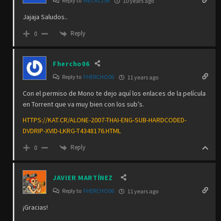
Reply to
MECAL256
10 years ago
Jajaja Saludos..
Reply
0
Fhercho06
Reply to
FHERCHO06
11 years ago
Con el permiso de Mono te dejo aquí los enlaces de la película
en Torrent que va muy bien con los sub’s.
HTTPS://KAT.CR/ALONE-2007-THAI-ENG-SUB-HARDCODED-
DVDRIP-XVID-LKRG-T4348176.HTML
Reply
0
JAVIER MARTÍNEZ
Reply to
FHERCHO06
11 years ago
¡Gracias!