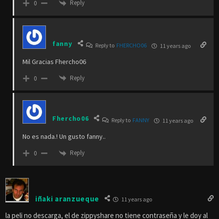
Reply
0
fanny
Reply to
FHERCHO06
11 years ago
Mil Gracias Fhercho06
Reply
0
Fhercho06
Reply to
FANNY
11 years ago
No es nada.! Un gusto fanny..
Reply
0
iñaki aranzueque
11 years ago
la peli no descarga, el de zippyshare no tiene contraseña y le doy al