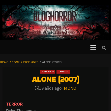
SKIP
TO
CONTENT
Primary
PELICULAS
Menu
DE TERROR |
BLOGHORROR
HOME
2007
DICIEMBRE
ALONE (2007)
⋆
ASIATICO
TERROR
ALONE (2007)
19 años ago
MONO
TERROR
Pais:
Thailandia