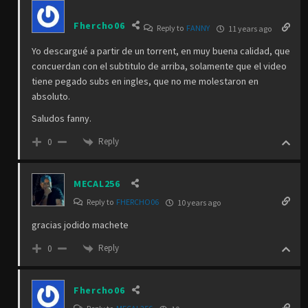
Fhercho06
Reply to
FANNY
11 years ago
Yo descargué a partir de un torrent, en muy buena calidad, que
concuerdan con el subtitulo de arriba, solamente que el video
tiene pegado subs en ingles, que no me molestaron en
absoluto.
Saludos fanny.
Reply
0
MECAL256
Reply to
FHERCHO06
10 years ago
gracias jodido machete
Reply
0
Fhercho06