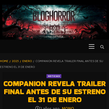
SKIP
TO
CONTENT
Primary
PELICULAS
Menu
DE TERROR |
BLOGHORROR
HOME
2025
ENERO
COMPANION REVELA TRAILER FINAL ANTES DE SU
⋆
ESTRENO EL 31 DE ENERO
NOTICIAS
COMPANION REVELA TRAILER
FINAL ANTES DE SU ESTRENO
EL 31 DE ENERO
2 años ago
MONO