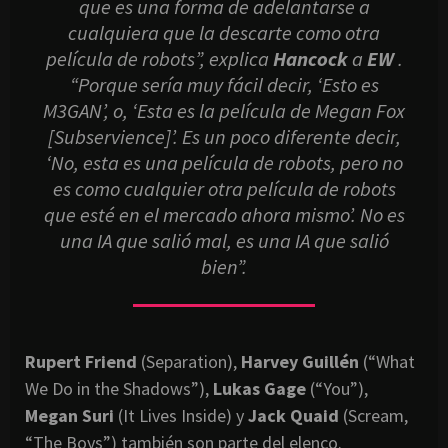
que es una forma de adelantarse a
cualquiera que la descarte como otra
película de robots”
, explica
Hancock
a
EW
.
“Porque sería muy fácil decir, ‘Esto es
M3GAN’, o, ‘Esta es la película de Megan Fox
[Subservience]’. Es un poco diferente decir,
‘No, esta es una película de robots, pero no
es como cualquier otra película de robots
que esté en el mercado ahora mismo’. No es
una IA que salió mal, es una IA que salió
bien”.
Rupert Friend
(Separation),
Harvey Guillén
(“What
We Do in the Shadows”),
Lukas Gage
(“You”),
Megan Suri
(It Lives Inside) y
Jack Quaid
(Scream,
“The Boys”) también son parte del elenco.