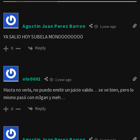
Agustin Juan Perez Barron
1 year ago
YA SALIO HOY SUBELA MONOOOOOOOO
Reply
0
olo0001
1 year ago
Hasta no verla, no puedo emitir un juicio valido… se ve bien, pero lo
mismo pasó con m3gan y meh…
Reply
0
Agustin Juan Perez Barron
1 year ago