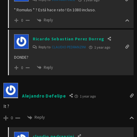
" Romulus " ? Está hace rato ! En 1080 incluso.
Reply
0
Ricardo Sebastian Perez Dorreg
Reply to
CLAUDIO PEDRANZINI
1 year ago
DONDE?
Reply
0
Alejandro Defelipe
1 year ago
It ?
Reply
0
claudio pedranzini