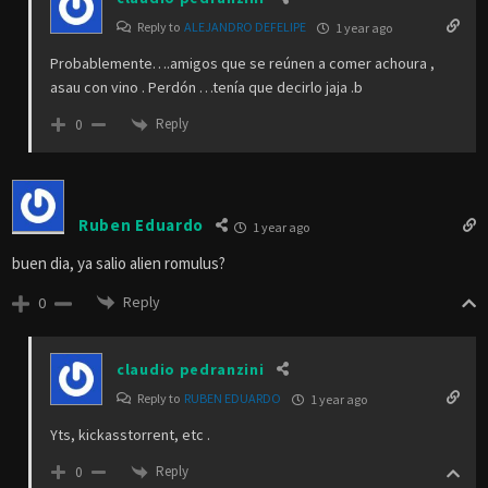
Reply to
ALEJANDRO DEFELIPE
1 year ago
Probablemente….amigos que se reúnen a comer achoura ,
asau con vino . Perdón …tenía que decirlo jaja .b
Reply
0
Ruben Eduardo
1 year ago
buen dia, ya salio alien romulus?
Reply
0
claudio pedranzini
Reply to
RUBEN EDUARDO
1 year ago
Yts, kickasstorrent, etc .
Reply
0