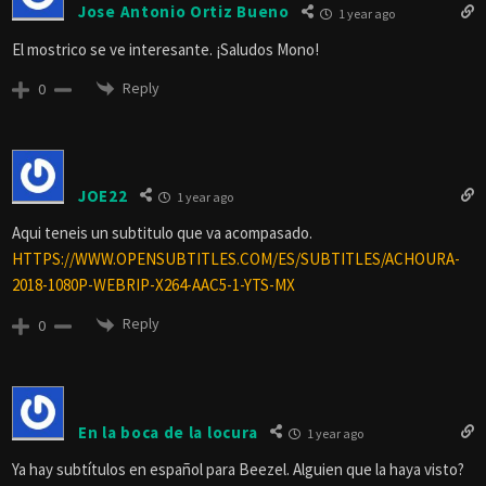
Jose Antonio Ortiz Bueno
1 year ago
El mostrico se ve interesante. ¡Saludos Mono!
Reply
0
JOE22
1 year ago
Aqui teneis un subtitulo que va acompasado.
HTTPS://WWW.OPENSUBTITLES.COM/ES/SUBTITLES/ACHOURA-
2018-1080P-WEBRIP-X264-AAC5-1-YTS-MX
Reply
0
En la boca de la locura
1 year ago
Ya hay subtítulos en español para Beezel. Alguien que la haya visto?