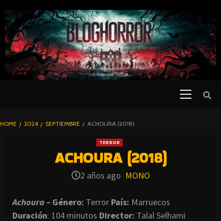
SKIP
TO
CONTENT
Primary
PELICULAS
Menu
DE TERROR |
BLOGHORROR
HOME
2024
SEPTIEMBRE
ACHOURA (2018)
⋆
TERROR
ACHOURA (2018)
2 años ago
MONO
Achoura –
Género:
Terror
País:
Marruecos
Duración
: 104 minutos
Director
:
Talal Selhami