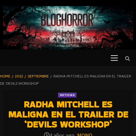
SKIP
TO
CONTENT
Primary
PELICULAS
Menu
DE TERROR |
BLOGHORROR
HOME
2022
SEPTIEMBRE
RADHA MITCHELL ES MALIGNA EN EL TRAILER
⋆
DE ‘DEVILS WORKSHOP’
NOTICIAS
RADHA MITCHELL ES
MALIGNA EN EL TRAILER DE
‘DEVILS WORKSHOP’
4 años ago
MONO