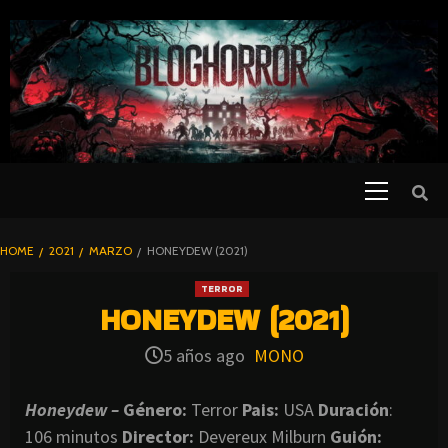
SKIP
TO
CONTENT
Primary
PELICULAS
Menu
DE TERROR |
BLOGHORROR
HOME
2021
MARZO
HONEYDEW (2021)
⋆
TERROR
HONEYDEW (2021)
5 años ago
MONO
Honeydew –
Género:
Terror
Pais:
USA
Duración
:
106 minutos
Director
:
Devereux Milburn
Guión: