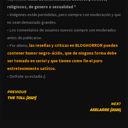
religiosos, de genero o sexualidad *
• Imágenes están permitidas, pero siempre con moderación y que
no sean demasiado grandes.
• Los comentarios de usuarios nuevos siempre son moderados
antes de publicarse.
• Por ultimo,
las reseñas y criticas en BLOGHORROR pueden
contener humor negro-
ácido, que de ninguna forma debe
ser tomado en serio! y que tienen como fin el puro
entretenimiento satírico.
• Disfrute su estadía ;)
CONTINUE
PREVIOUS
THE TOLL (2021)
READING
NEXT
AKELARRE (2020)