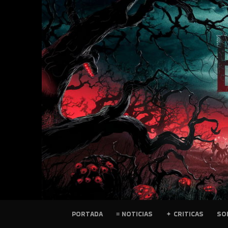
SKIP
TO
CONTENT
PELICULAS
PORTADA
≡ NOTICIAS
✦ CRITICAS
SO