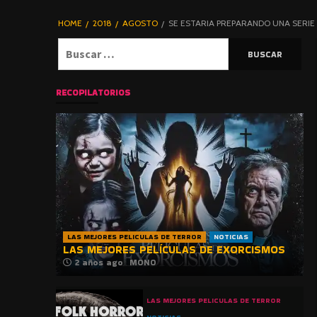
DE TERROR |
BLOGHORROR
HOME
2018
AGOSTO
SE ESTARIA PREPARANDO UNA SERIE 
⋆
Buscar:
RECOPILATORIOS
LAS MEJORES PELICULAS DE TERROR
NOTICIAS
LAS MEJORES PELÍCULAS DE EXORCISMOS
2 años ago
MONO
LAS MEJORES PELICULAS DE TERROR