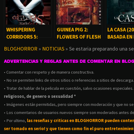
WHISPERING
GUINEA PIG 2:
LA CASA (20
CORRIDORS 5:
FLOWERS OF FLESH
BASADA EN
DOUBLE SUICIDE
AND BLOOD (1985)
REALES
BLOGHORROR
»
NOTICIAS
»
Se estaria preparando una se
(2009)
ADVERTENCIAS Y REGLAS ANTES DE COMENTAR EN BLO
• Comentar con respeto y de manera constructiva.
• No se permiten links de otros sitios o referencias a sitios de descarga
• Tratar de hablar de la pelicula en cuestión, salvo ocasiones especiales
religiosos, de genero o sexualidad *
• Imágenes están permitidas, pero siempre con moderación y que no s
• Los comentarios de usuarios nuevos siempre son moderados antes de
• Por ultimo,
las reseñas y criticas en BLOGHORROR pueden conte
ser tomado en serio! y que tienen como fin el puro entretenimient