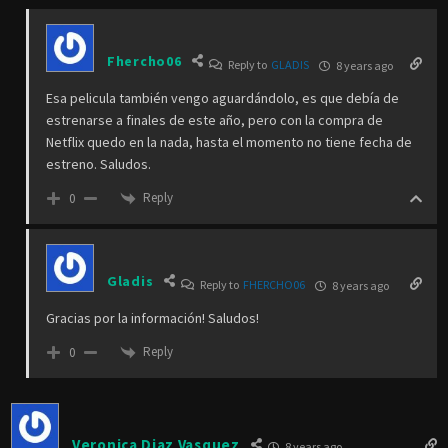
puedes conseguir la peli “The Ritual” ??? Siiii??? Muac Muac!!!