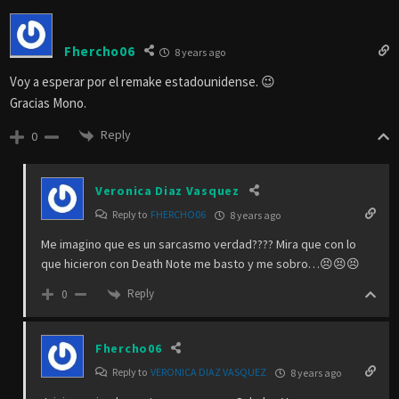
Veronica Diaz Vasquez
8 years ago
Gracias monito!!!!
Reply
0
Furnace Antinazi Corrosion Bro
8 years ago
Finally !! 😀 ty mono
Reply
0
jose arturo catalan
8 years ago
3/4 partes serán aburridas y la otra parte tal vez rescate la película !!
Reply
0