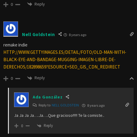
Reply
0
Nell Goldstein
8 years ago
remake indie
HTTP://WWW.GETTYIMAGES.ES/DETAIL/FOTO/OLD-MAN-WITH-
BLACK-EYE-AND-BANDAGE-MUGGING-IMAGEN-LIBRE-DE-
DERECHOS/182898659?ESOURCE=SEO_GIS_CDN_REDIRECT
Reply
0
Ada González
Reply to
NELL GOLDSTEIN
8 years ago
Ja Ja Ja Ja….Ja….Que gracioso!!!!! Te la comiste..
Reply
0