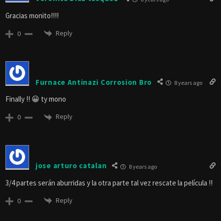
Reply
0
Fhercho06
Reply to
GLADIS
8 years ago
Esa pelicula también vengo aguardándolo, es que debía de
estrenarse a finales de este año, pero con la compra de
Netflix quedo en la nada, hasta el momento no tiene fecha de
estreno. Saludos.
Reply
0
Gladis
Reply to
FHERCHO06
8 years ago
Gracias por la información! Saludos!
Reply
0