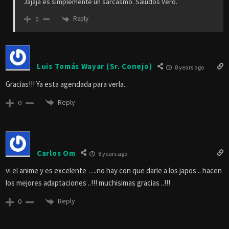
Fhercho06
8 years ago
Voy a esperar por el remake estadounidense. 😉
Gracias Mono.
Reply
0
Veronica Diaz Vasquez
Reply to
FHERCHO06
8 years ago
Me imagino que es un sarcasmo verdad???? Mira que con lo
que hicieron con Death Note me basto y me sobro…😣😣😣
Reply
0
Fhercho06