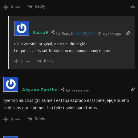
Reply
0
9acca9
Reply to
MIGUELOX X
8 years ago
es la versión original, no es audio inglés.
Lo que sí… los subtítulos son muuuuuuuuuuuy malos.
Reply
0
Abyzou Zynthe
8 years ago
oye bro muchas grcias men estaba esprado esta pele jejeje bueno
todos los que sonmos fan feliz navida para todos
Reply
0