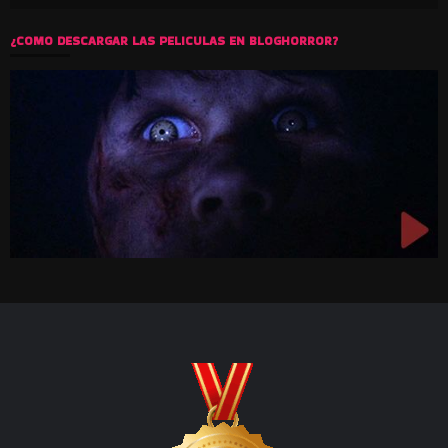
Luis Gallardo
8 years ago
Excelente gracias don Mono!!!
Reply
0
Buscar:
↓ SIGUENOS EN NUESTRAS REDES SOCIALES ↓