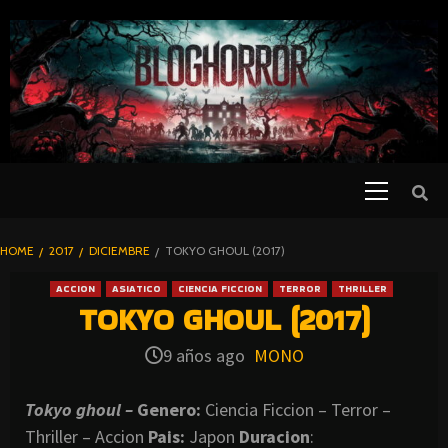
SKIP
TO
CONTENT
Primary
PELICULAS
Menu
DE TERROR |
BLOGHORROR
HOME
2017
DICIEMBRE
TOKYO GHOUL (2017)
⋆
ACCION
ASIATICO
CIENCIA FICCION
TERROR
THRILLER
TOKYO GHOUL (2017)
9 años ago
MONO
Tokyo ghoul –
Genero:
Ciencia Ficcion – Terror –
Thriller – Accion
Pais:
Japon
Duracion
: