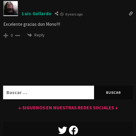
Reply to
VERONICA DIAZ VASQUEZ
8 years ago
Jajaja es simplemente un sarcasmo. Saludos Vero.
Reply
0
Luis Tomás Wayar (Sr. Conejo)
8 years ago
Gracias!!! Ya esta agendada para verla.
Reply
0
Carlos Om
8 years ago
vi el anime y es excelente ….no hay con que darle a los japos .. hacen
los mejores adaptaciones ..!!! muchisimas gracias ..!!!
Reply
0