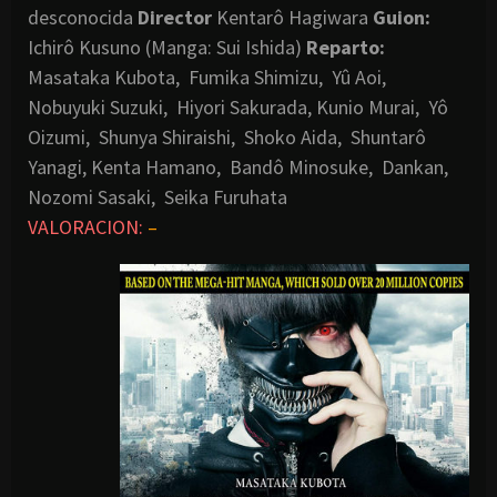
desconocida
Director
Kentarô Hagiwara
Guion:
Ichirô Kusuno (Manga: Sui Ishida)
Reparto:
Masataka Kubota, Fumika Shimizu, Yû Aoi,
Nobuyuki Suzuki, Hiyori Sakurada, Kunio Murai, Yô
Oizumi, Shunya Shiraishi, Shoko Aida, Shuntarô
Yanagi, Kenta Hamano, Bandô Minosuke, Dankan,
Nozomi Sasaki, Seika Furuhata
VALORACION:
–