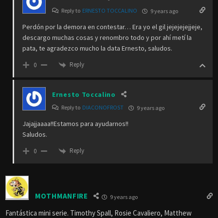
Reply to
ERNESTO TOCCALINO
9 years ago
Perdón por la demora en contestar… Era yo el gil jejejejejjeje,
descargo muchas cosas y renombro todo y por ahí metí la
pata, te agradezco mucho la data Ernesto, saludos.
Reply
0
Ernesto Toccalino
Reply to
DIACONOFROST
9 years ago
Jajajjaaaa!!Estamos para ayudarnos!!
Saludos.
Reply
0
MOTHMANFIRE
9 years ago
Fantástica mini serie. Timothy Spall, Rosie Cavaliero, Matthew