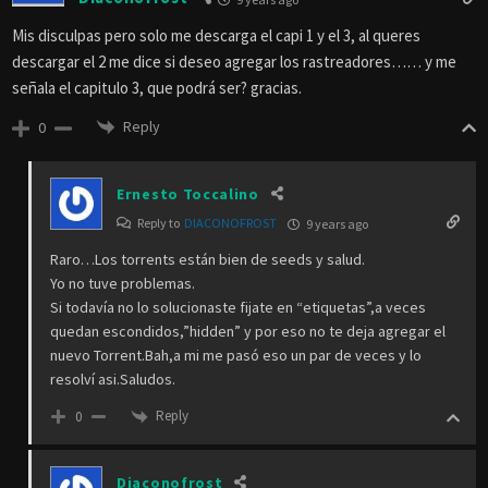
Mis disculpas pero solo me descarga el capi 1 y el 3, al queres
descargar el 2 me dice si deseo agregar los rastreadores…… y me
señala el capitulo 3, que podrá ser? gracias.
Reply
0
Ernesto Toccalino
Reply to
DIACONOFROST
9 years ago
Raro…Los torrents están bien de seeds y salud.
Yo no tuve problemas.
Si todavía no lo solucionaste fijate en “etiquetas”,a veces
quedan escondidos,”hidden” y por eso no te deja agregar el
nuevo Torrent.Bah,a mi me pasó eso un par de veces y lo
resolví asi.Saludos.
Reply
0
Diaconofrost