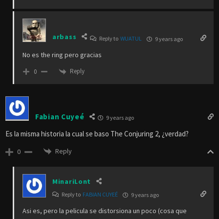
arbass
Reply to
WUATUL
9 years ago
No es the ring pero gracias
Reply
0
Fabian Cuyeé
9 years ago
Es la misma historia la cual se baso The Conjuring 2, ¿verdad?
Reply
0
MinariLont
Reply to
FABIAN CUYEÉ
9 years ago
Asi es, pero la pelicula se distorsiona un poco (cosa que