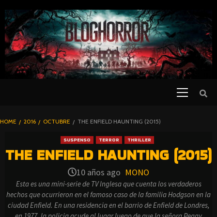
SKIP
TO
CONTENT
Primary
PELICULAS
Menu
DE TERROR |
BLOGHORROR
HOME
2016
OCTUBRE
THE ENFIELD HAUNTING (2015)
⋆
SUSPENSO
TERROR
THRILLER
THE ENFIELD HAUNTING (2015)
10 años ago
MONO
Esta es una mini-serie de TV Inglesa que cuenta los verdaderos
hechos que ocurrieron en el famoso caso de la familia Hodgson en la
ciudad Enfield. En una residencia en el barrio de Enfield de Londres,
en 1977, la policia acude al lugar luego de que la señora Peggy