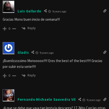
Luis Gallardo
9 years ago
Gracias Mono buen inicio de semana!!!
Reply
0
Gladis
9 years ago
¡Buenísssssimo Monooooo!!!! Eres the best of the best!!!! Gracias
por subir esta serie!!!!
Reply
0
Fernando Michaele Saavedra Vil
9 years ago
¿A que se debe que vaya tan lenta la descarga? 17,2kbs.Con las otras