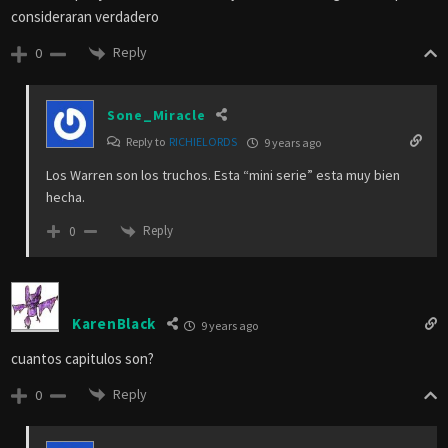
consideraran verdadero
Reply
0
Sone_Miracle
Reply to
RICHIELORDS
9 years ago
Los Warren son los truchos. Esta “mini serie” esta muy bien
hecha.
Reply
0
KarenBlack
9 years ago
cuantos capitulos son?
Reply
0