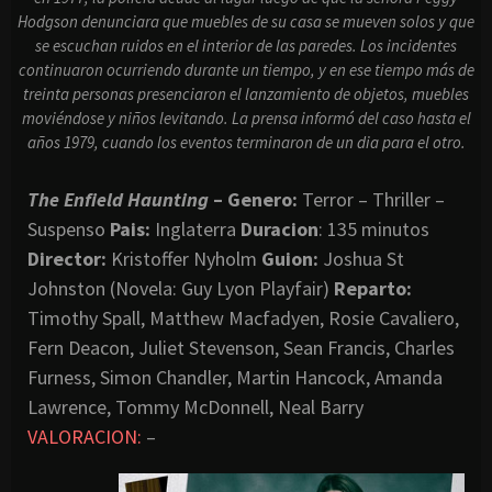
Hodgson denunciara que muebles de su casa se mueven solos y que
se escuchan ruidos en el interior de las paredes. Los incidentes
continuaron ocurriendo durante un tiempo, y en ese tiempo más de
treinta personas presenciaron el lanzamiento de objetos, muebles
moviéndose y niños levitando. La prensa informó del caso hasta el
años 1979, cuando los eventos terminaron de un dia para el otro.
The Enfield Haunting
– Genero:
Terror – Thriller –
Suspenso
Pais:
Inglaterra
Duracion
: 135 minutos
Director:
Kristoffer Nyholm
Guion:
Joshua St
Johnston (Novela: Guy Lyon Playfair)
Reparto:
Timothy Spall, Matthew Macfadyen, Rosie Cavaliero,
Fern Deacon, Juliet Stevenson, Sean Francis, Charles
Furness, Simon Chandler, Martin Hancock, Amanda
Lawrence, Tommy McDonnell, Neal Barry
VALORACION:
–