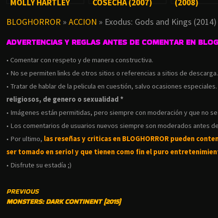
MOLLY HARTLEY
COSECHA (2007)
(2008)
(2015)
BLOGHORROR
»
ACCION
»
Exodus: Gods and Kings (2014)
ADVERTENCIAS Y REGLAS ANTES DE COMENTAR EN BLO
• Comentar con respeto y de manera constructiva.
• No se permiten links de otros sitios o referencias a sitios de descarga
• Tratar de hablar de la pelicula en cuestión, salvo ocasiones especiales
religiosos, de genero o sexualidad *
• Imágenes están permitidas, pero siempre con moderación y que no s
• Los comentarios de usuarios nuevos siempre son moderados antes de
• Por ultimo,
las reseñas y criticas en BLOGHORROR pueden conte
ser tomado en serio! y que tienen como fin el puro entretenimient
• Disfrute su estadía ;)
CONTINUE
PREVIOUS
MONSTERS: DARK CONTINENT (2015)
READING