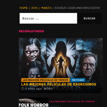
DE TERROR |
BLOGHORROR
HOME
2015
MARZO
EXODUS: GODS AND KINGS (2014)
⋆
Buscar:
RECOPILATORIOS
LAS MEJORES PELICULAS DE TERROR
NOTICIAS
LAS MEJORES PELÍCULAS DE EXORCISMOS
2 años ago
MONO
LAS MEJORES PELICULAS DE TERROR