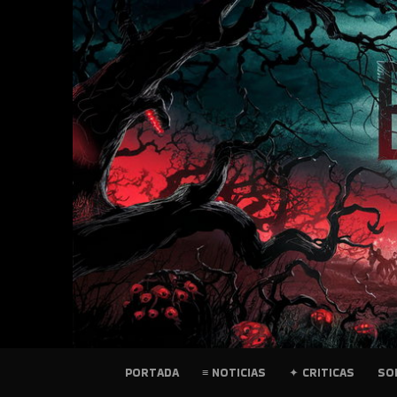
SKIP
TO
CONTENT
PELICULAS
PORTADA
≡ NOTICIAS
✦ CRITICAS
SO