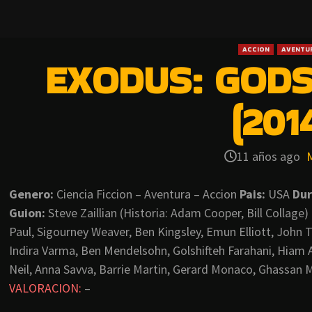
ACCION
AVENTU
EXODUS: GODS
(201
11 años ago
Genero:
Ciencia Ficcion – Aventura – Accion
Pais:
USA
Dur
Guion:
Steve Zaillian (Historia: Adam Cooper, Bill Collage)
Paul, Sigourney Weaver, Ben Kingsley, Emun Elliott, John T
Indira Varma, Ben Mendelsohn, Golshifteh Farahani, Hiam 
Neil, Anna Savva, Barrie Martin, Gerard Monaco, Ghassan
VALORACION:
–