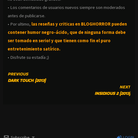
• Los comentarios de usuarios nuevos siempre son moderados
antes de publicarse.
• Por ultimo,
las reseñas y criticas en BLOGHORROR pueden
contener humor negro-
ácido, que de ninguna forma debe
ser tomado en serio! y que tienen como fin el puro
entretenimiento satírico.
• Disfrute su estadía ;)
CONTINUE
PREVIOUS
DARK TOUCH (2013)
READING
NEXT
INSIDIOUS 2 (2013)
Subscribe
LOGIN