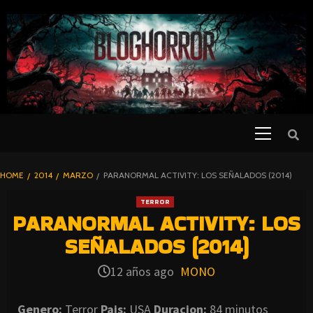
SKIP
TO
CONTENT
Primary
PELICULAS
Menu
DE TERROR |
BLOGHORROR
HOME
2014
MARZO
PARANORMAL ACTIVITY: LOS SEÑALADOS (2014)
⋆
TERROR
PARANORMAL ACTIVITY: LOS
SEÑALADOS (2014)
12 años ago
MONO
Genero:
Terror
Pais:
USA
Duracion:
84 minutos