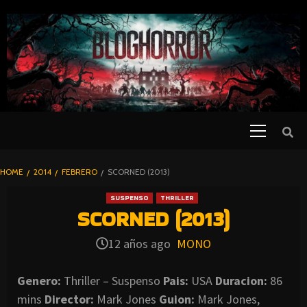
SKIP
TO
CONTENT
Primary
PELICULAS
Menu
DE TERROR |
BLOGHORROR
HOME
2014
FEBRERO
SCORNED (2013)
⋆
SUSPENSO
THRILLER
SCORNED (2013)
12 años ago
MONO
Genero:
Thriller – Suspenso
Pais:
USA
Duracion:
86
mins
Director:
Mark Jones
Guion:
Mark Jones,