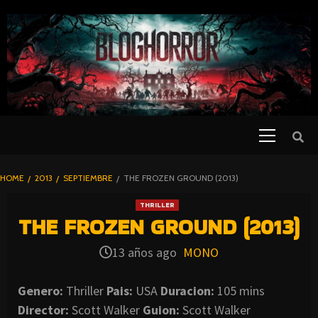
SKIP
TO
CONTENT
Primary
PELICULAS
Menu
DE TERROR |
BLOGHORROR
HOME
2013
SEPTIEMBRE
THE FROZEN GROUND (2013)
⋆
THRILLER
THE FROZEN GROUND (2013)
13 años ago
MONO
Genero:
Thriller
Pais:
USA
Duracion:
105 mins
Director:
Scott Walker
Guion:
Scott Walker