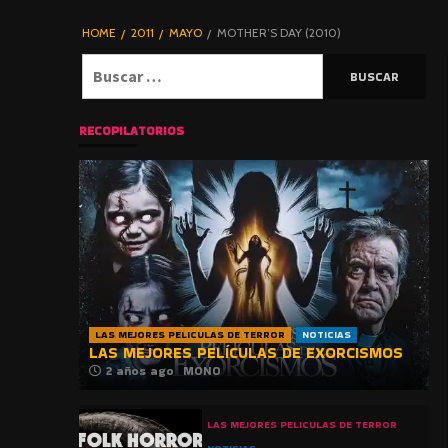
DE TERROR |
BLOGHORROR
HOME
2011
MAYO
MOTHER’S DAY (2010)
⋆
Buscar:
RECOPILATORIOS
LAS MEJORES PELICULAS DE TERROR
NOTICIAS
LAS MEJORES PELÍCULAS DE EXORCISMOS
2 años ago
MONO
LAS MEJORES PELICULAS DE TERROR