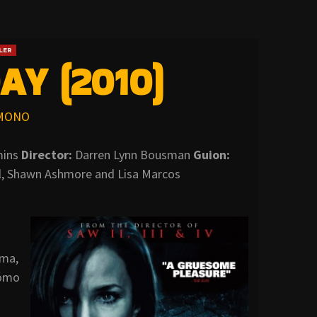
LER
AY (2010)
MONO
mins
Director:
Darren Lynn Bousman
Guion:
, Shawn Ashmore and Lisa Marcos
oma,
cómo