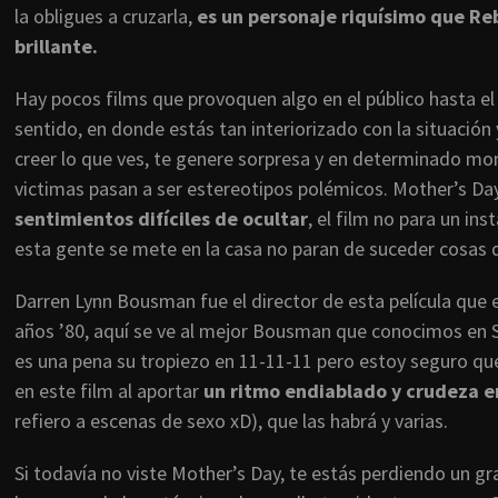
la obligues a cruzarla,
es un personaje riquísimo que R
brillante.
Hay pocos films que provoquen algo en el público hasta el
sentido, en donde estás tan interiorizado con la situación
creer lo que ves, te genere sorpresa y en determinado m
victimas pasan a ser estereotipos polémicos. Mother’s Da
sentimientos difíciles de ocultar
, el film no para un in
esta gente se mete en la casa no paran de suceder cosas 
Darren Lynn Bousman fue el director de esta película que 
años ’80, aquí se ve al mejor Bousman que conocimos en 
es una pena su tropiezo en 11-11-11 pero estoy seguro qu
en este film al aportar
un ritmo endiablado y crudeza e
refiero a escenas de sexo xD), que las habrá y varias.
Si todavía no viste Mother’s Day, te estás perdiendo un g