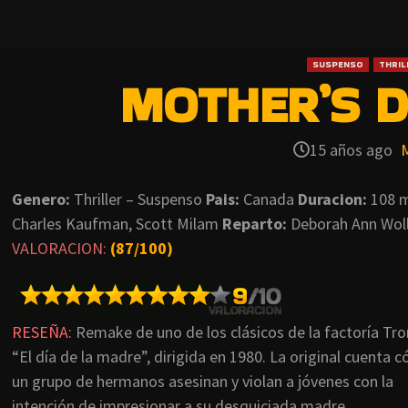
SUSPENSO
THRIL
MOTHER’S D
15 años ago
Genero:
Thriller – Suspenso
Pais:
Canada
Duracion:
108 
Charles Kaufman, Scott Milam
Reparto:
Deborah Ann Woll
VALORACION:
(87/100)
RESEÑA:
Remake de uno de los clásicos de la factoría Tr
“El día de la madre”, dirigida en 1980. La original cuenta 
un grupo de hermanos asesinan y violan a jóvenes con la
intención de impresionar a su desquiciada madre.