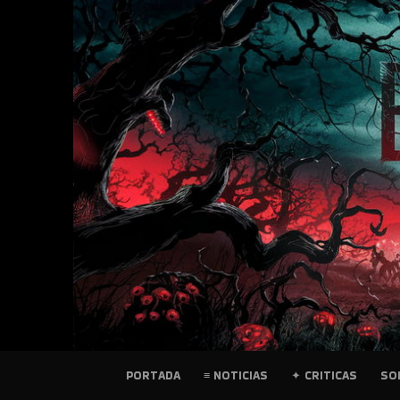
SKIP
TO
CONTENT
PELICULAS
PORTADA
≡ NOTICIAS
✦ CRITICAS
SO