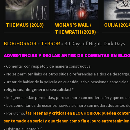
THE MAUS (2018)
WOMAN’S WAIL /
OUIJA (201
THE WRATH (2018)
BLOGHORROR
»
TERROR
»
30 Days of Night: Dark Days
ADVERTENCIAS Y REGLAS ANTES DE COMENTAR EN BLO
• Comentar con respeto y de manera constructiva.
• No se permiten links de otros sitios o referencias a sitios de descarga
• Tratar de hablar de la pelicula en cuestión, salvo ocasiones especiales
religiosos, de genero o sexualidad *
• Imágenes están permitidas, pero siempre con moderación y que no s
• Los comentarios de usuarios nuevos siempre son moderados antes de
• Por ultimo,
las reseñas y criticas en BLOGHORROR pueden conte
ser tomado en serio! y que tienen como fin el puro entretenimient
• Disfrute su estadía ;)