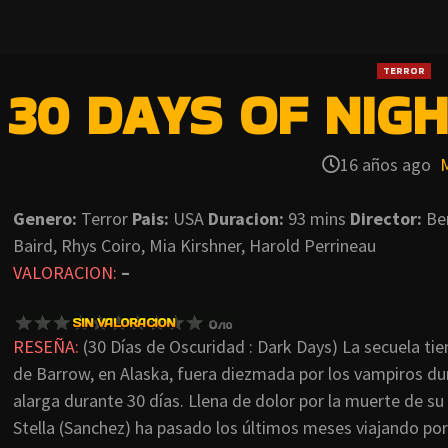
TERROR
30 DAYS OF NIG
16 años ago
Genero:
Terror
Pais:
USA
Duracion:
93 mins
Director:
Be
Baird, Rhys Coiro, Mia Kirshner, Harold Perrineau
VALORACION:
–
RESEÑA:
(30 Días de Oscuridad : Dark Days) La secuela tie
de Barrow, en Alaska, fuera diezmada por los vampiros dur
alarga durante 30 días. Llena de dolor por la muerte de su 
Stella (Sanchez) ha pasado los últimos meses viajando po