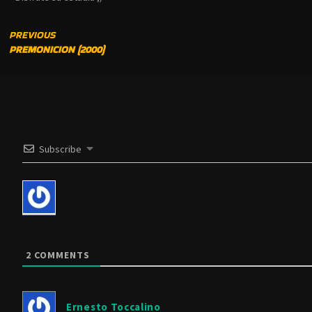
CONTINUE
PREVIOUS
PREMONICION (2000)
READING
Subscribe
2
COMMENTS
Ernesto Toccalino