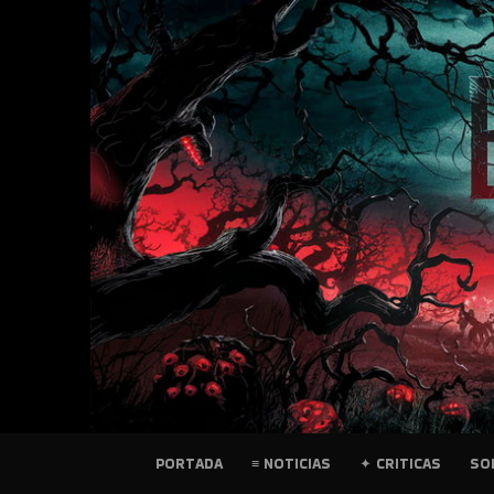
SKIP
TO
CONTENT
PELICULAS
PORTADA
≡ NOTICIAS
✦ CRITICAS
SO