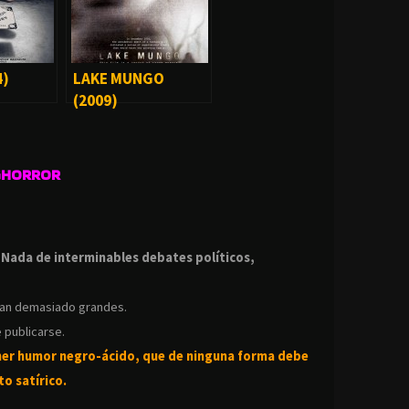
4)
LAKE MUNGO
(2009)
GHORROR
.
.
Nada de interminables debates políticos,
ean demasiado grandes.
 publicarse.
ner humor negro-
ácido, que de ninguna forma debe
o satírico.