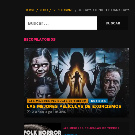
DE TERROR |
BLOGHORROR
HOME
2010
SEPTIEMBRE
30 DAYS OF NIGHT: DARK DAYS
⋆
Buscar:
RECOPILATORIOS
LAS MEJORES PELICULAS DE TERROR
NOTICIAS
LAS MEJORES PELÍCULAS DE EXORCISMOS
2 años ago
MONO
LAS MEJORES PELICULAS DE TERROR