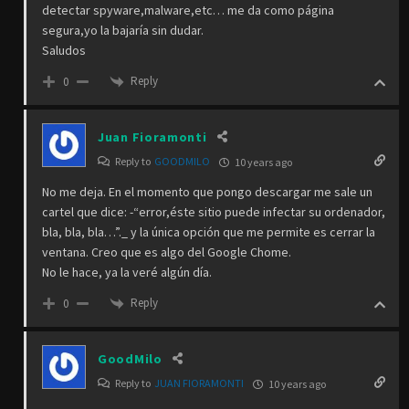
detectar spyware,malware,etc… me da como página
segura,yo la bajaría sin dudar.
Saludos
Reply
0
Juan Fioramonti
Reply to
GOODMILO
10 years ago
No me deja. En el momento que pongo descargar me sale un
cartel que dice: -“error,éste sitio puede infectar su ordenador,
bla, bla, bla…”._ y la única opción que me permite es cerrar la
ventana. Creo que es algo del Google Chome.
No le hace, ya la veré algún día.
Reply
0
GoodMilo
Reply to
JUAN FIORAMONTI
10 years ago