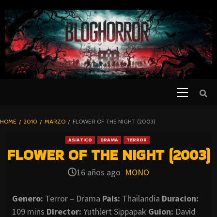
SKIP
TO
CONTENT
Primary
PELICULAS
Menu
DE TERROR |
BLOGHORROR
HOME
2010
MARZO
FLOWER OF THE NIGHT (2003)
⋆
ASIATICO
DRAMA
TERROR
FLOWER OF THE NIGHT (2003)
16 años ago
MONO
Genero:
Terror – Drama
Pais:
Thailandia
Duracion:
109 mins
Director:
Yuthlert Sippapak
Guion:
David