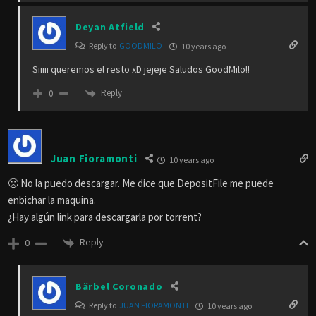
Deyan Atfield
Reply to
GOODMILO
10 years ago
Siiiii queremos el resto xD jejeje Saludos GoodMilo!!
Reply
0
Juan Fioramonti
10 years ago
🙁 No la puedo descargar. Me dice que DepositFile me puede
enbichar la maquina.
¿Hay algún link para descargarla por torrent?
Reply
0
Bärbel Coronado
Reply to
JUAN FIORAMONTI
10 years ago