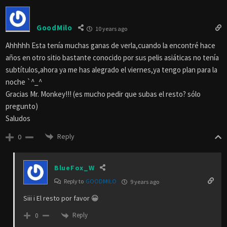
GoodMilo
10 years ago
Ahhhhh Esta tenía muchas ganas de verla,cuando la encontré hace
años en otro sitio bastante conocido por sus pelis asiáticas no tenía
subtítulos,ahora ya me has alegrado el viernes,ya tengo plan para la
noche `^_^
Gracias Mr. Monkey!!! (es mucho pedir que subas el resto? sólo
pregunto)
Saludos
Reply
0
BlueFox_W
Reply to
GOODMILO
9 years ago
Siii i El resto por favor 😀
Reply
0