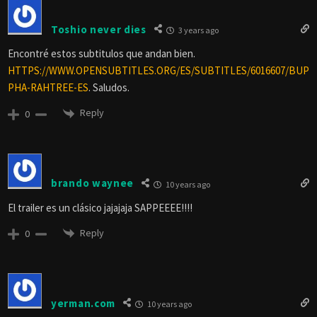
Toshio never dies
3 years ago
Encontré estos subtitulos que andan bien.
HTTPS://WWW.OPENSUBTITLES.ORG/ES/SUBTITLES/6016607/BUP
PHA-RAHTREE-ES
. Saludos.
Reply
0
brando waynee
10 years ago
El trailer es un clásico jajajaja SAPPEEEE!!!!
Reply
0
yerman.com
10 years ago