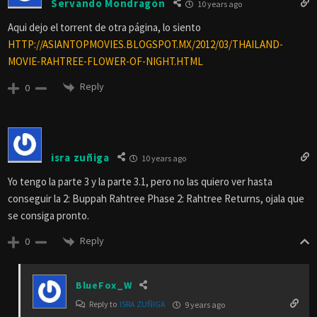
Servando Mondragón
10 years ago
Aqui dejo el torrent de otra página, lo siento
HTTP://ASIANTOPMOVIES.BLOGSPOT.MX/2012/03/THAILAND-
MOVIE-RAHTREE-FLOWER-OF-NIGHT.HTML
Reply
0
isra zuñiga
10 years ago
Yo tengo la parte 3 y la parte 3.1, pero no las quiero ver hasta
conseguir la 2: Buppah Rahtree Phase 2: Rahtree Returns, ojala que
se consiga pronto.
Reply
0
BlueFox_W
Reply to
ISRA ZUÑIGA
9 years ago