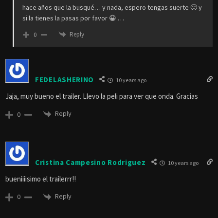
hace años que la busqué… y nada, espero tengas suerte 🙂 y
si la tienes la pasas por favor 😀 …
Reply
0
FEDELASHERINO
10 years ago
Jaja, muy bueno el trailer. Llevo la peli para ver que onda. Gracias
Reply
0
Cristina Campesino Rodriguez
10 years ago
bueniiiisimo el trailerrr!!
Reply
0